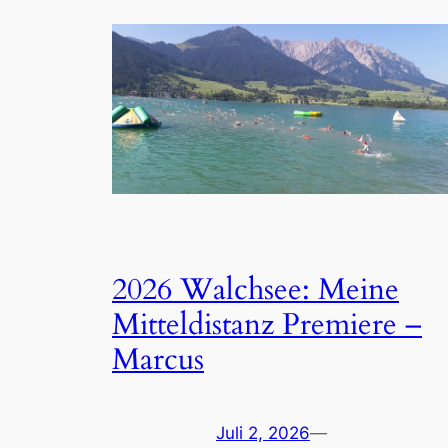
2026 Walchsee: Meine
Mitteldistanz Premiere –
Marcus
Juli 2, 2026
—