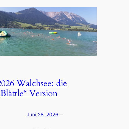
2026 Walchsee: die
„Blättle“ Version
Juni 28, 2026
—