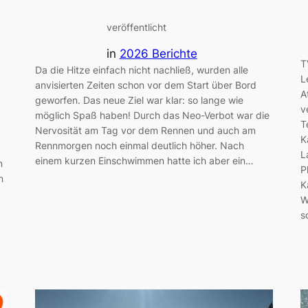
veröffentlicht
in
2026 Berichte
T
Da die Hitze einfach nicht nachließ, wurden alle
L
anvisierten Zeiten schon vor dem Start über Bord
A
geworfen. Das neue Ziel war klar: so lange wie
v
möglich Spaß haben! Durch das Neo-Verbot war die
T
Nervosität am Tag vor dem Rennen und auch am
K
Rennmorgen noch einmal deutlich höher. Nach
L
einem kurzen Einschwimmen hatte ich aber ein…
n
P
n
K
W
s