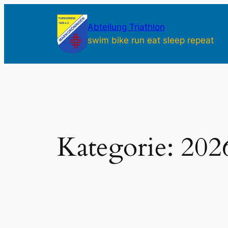
Zum
Inhalt
Abteilung Triathlon
springen
swim bike run eat sleep repeat
Kategorie:
202