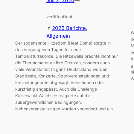
Juli 2, 2026
—
veröffentlicht
in
2026 Berichte
, 
W
Allgemein
r
Der sogenannte Hitzedom (Heat Dome) sorgte in
M
den vergangenen Tagen für neue
r
Temperaturrekorde. Die Hitzewelle brachte nicht nur
b
die Thermometer an ihre Grenzen, sondern auch
g
viele Veranstalter: In ganz Deutschland wurden
n
Stadtfeste, Konzerte, Sportveranstaltungen und
W
Freizeitangebote abgesagt, verschoben oder
kurzfristig angepasst. Auch die Challenge
Kaiserwinkl-Walchsee reagierte auf die
außergewöhnlichen Bedingungen.
Nebenveranstaltungen wurden vorverlegt und ein…