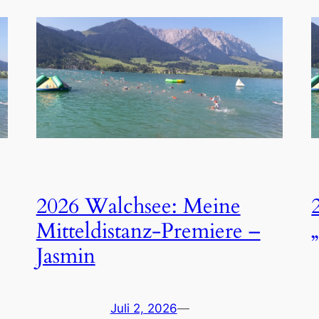
2026 Walchsee: Meine
Mitteldistanz-Premiere –
Jasmin
Juli 2, 2026
—