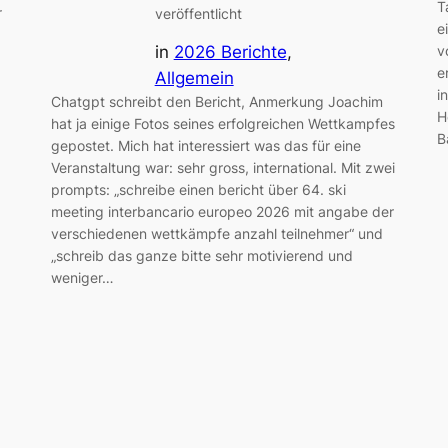
T
r
veröffentlicht
e
v
in
2026 Berichte
, 
e
Allgemein
i
Chatgpt schreibt den Bericht, Anmerkung Joachim
H
hat ja einige Fotos seines erfolgreichen Wettkampfes
B
gepostet. Mich hat interessiert was das für eine
Veranstaltung war: sehr gross, international. Mit zwei
prompts: „schreibe einen bericht über 64. ski
meeting interbancario europeo 2026 mit angabe der
verschiedenen wettkämpfe anzahl teilnehmer“ und
„schreib das ganze bitte sehr motivierend und
weniger…