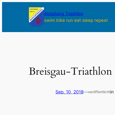
Zum
Inhalt
Abteilung Triathlon
springen
swim bike run eat sleep repeat
Breisgau-Triathlon
Sep. 10, 2018
—
in
veröffentlicht