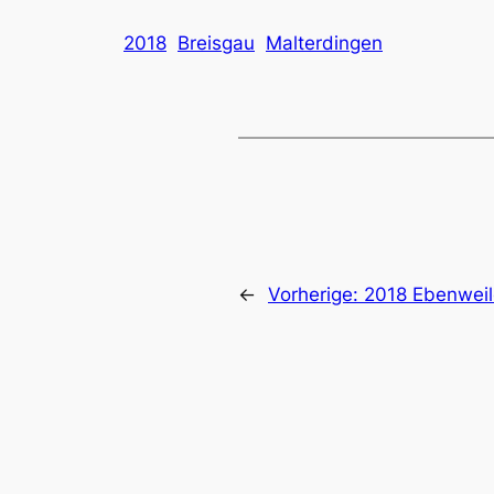
2018
Breisgau
Malterdingen
←
Vorherige:
2018 Ebenweile