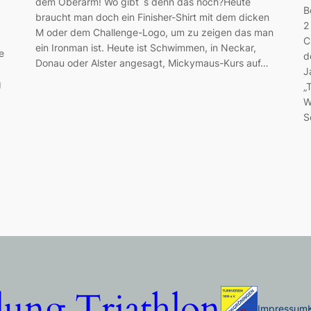
dem Oberarm! Wo gibt´s denn das noch?Heute
B
braucht man doch ein Finisher-Shirt mit dem dicken
2
M oder dem Challenge-Logo, um zu zeigen das man
C
ein Ironman ist. Heute ist Schwimmen, in Neckar,
e
d
Donau oder Alster angesagt, Mickymaus-Kurs auf…
J
g
„
W
S
lung Triathlon
Impressum