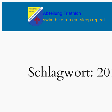
Zum
Inhalt
Abteilung Triathlon
springen
swim bike run eat sleep repeat
Schlagwort:
20