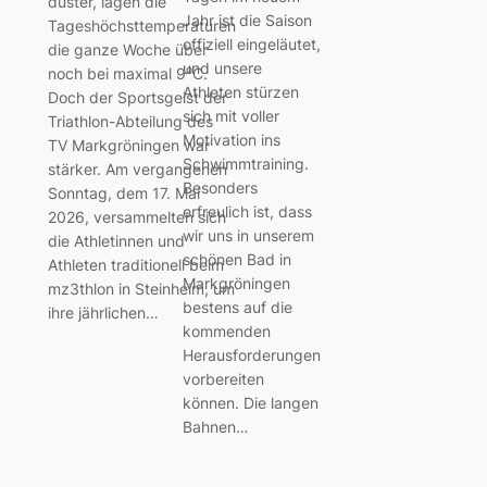
düster, lagen die
Jahr ist die Saison
Tageshöchsttemperaturen
offiziell eingeläutet,
die ganze Woche über
und unsere
noch bei maximal 9⁰C.
Athleten stürzen
Doch der Sportsgeist der
sich mit voller
Triathlon-Abteilung des
Motivation ins
TV Markgröningen war
Schwimmtraining.
stärker. Am vergangenen
Besonders
Sonntag, dem 17. Mai
erfreulich ist, dass
2026, versammelten sich
wir uns in unserem
die Athletinnen und
schönen Bad in
Athleten traditionell beim
Markgröningen
mz3thlon in Steinheim, um
bestens auf die
ihre jährlichen…
kommenden
Herausforderungen
vorbereiten
können. Die langen
Bahnen…