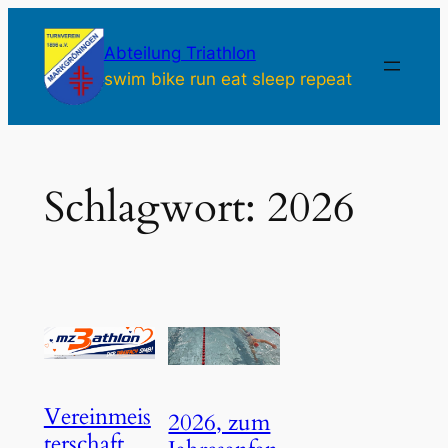
Zum
Inhalt
Abteilung Triathlon
springen
swim bike run eat sleep repeat
Schlagwort:
2026
Vereinmeis
2026, zum
terschaft