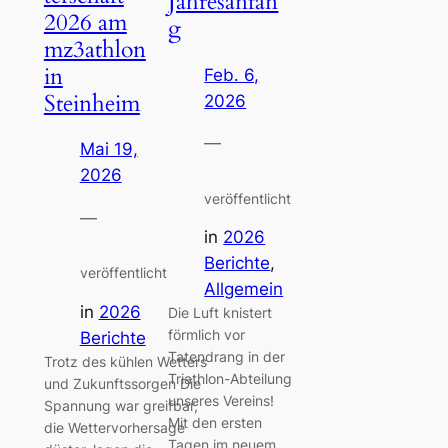
Jahresanfan
2026 am
g
mz3athlon
in
Feb. 6,
Steinheim
2026
—
Mai 19,
2026
veröffentlicht
—
in
2026
Berichte
, 
veröffentlicht
Allgemein
in
2026
Die Luft knistert
förmlich vor
Berichte
Tatendrang in der
Trotz des kühlen Wetters
Triathlon-Abteilung
und Zukunftssorgen Die
unseres Vereins!
Spannung war greifbar,
Mit den ersten
die Wettervorhersage
Tagen im neuem