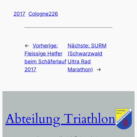
2017
Cologne226
←
Vorherige:
Nächste:
SURM
Fleissige Helfer
(Schwarzwald
beim Schäferlauf
Ultra Rad
2017
Marathon)
→
Abteilung Triathlon