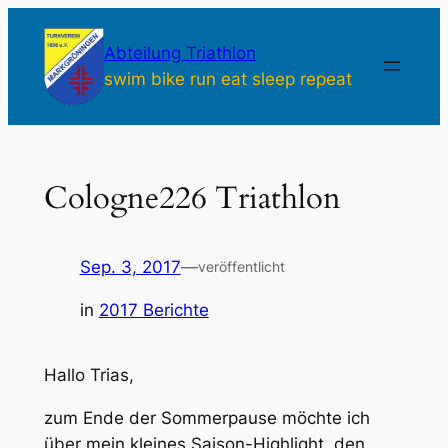
Zum
Inhalt
Abteilung Triathlon
springen
swim bike run eat sleep repeat
Cologne226 Triathlon
Sep. 3, 2017
—
veröffentlicht
in
2017 Berichte
Hallo Trias,
zum Ende der Sommerpause möchte ich
über mein kleines Saison-Highlight, den