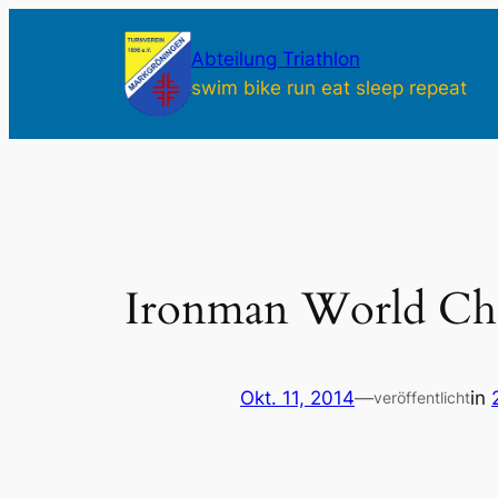
Zum
Inhalt
Abteilung Triathlon
springen
swim bike run eat sleep repeat
Ironman World Ch
Okt. 11, 2014
—
in
veröffentlicht