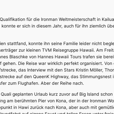
Qualifikation für die Ironman Weltmeisterschaft in Kailu
konnte er sich in diesem Jahr, auch für ihn ziemlich ü
n stattfand, konnte ihn seine Familie leider nicht begle
erträger zur kleinen TVM Reisegruppe Hawaii. Am Freita
nnes Blaschke von Hannes Hawaii Tours trafen sie berei
f gehen. Die Reise war wirklich perfekt organisiert. Vo
strecke, das Interview mit den Stars Kristin Möller, Tho
dstrecke auf den QueenK Highway, das Stimmungsnest in
sfer zum Flughafen. Aber der Reihe nach.
 Quali geplanten Urlaub kurz zuvor auf Big Island scho
ng am berühmten Pier von Kona, der in der Ironman W
unkt in Hawi zurück nach Kona, aber auch mit gemüt