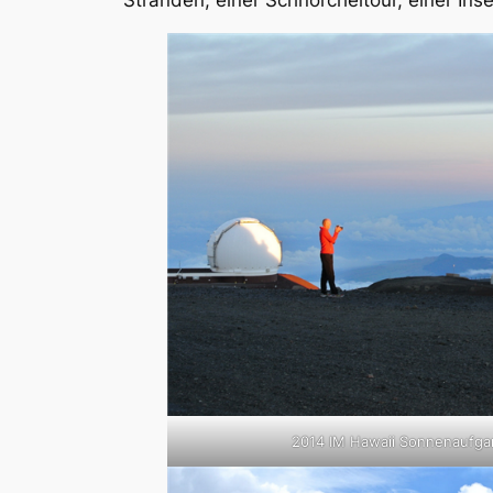
Stränden, einer Schnorcheltour, einer Ins
2014 IM Hawaii Sonnenaufga