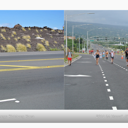
.
wegs Richtung Kona
2014 IM Hawaii J