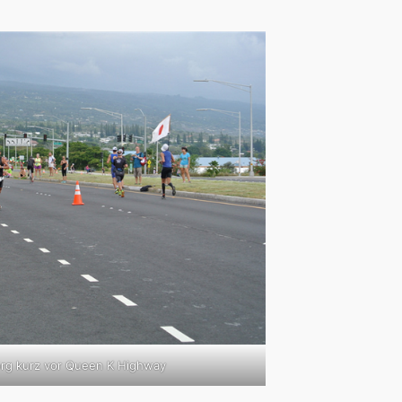
örg kurz vor Queen K Highway