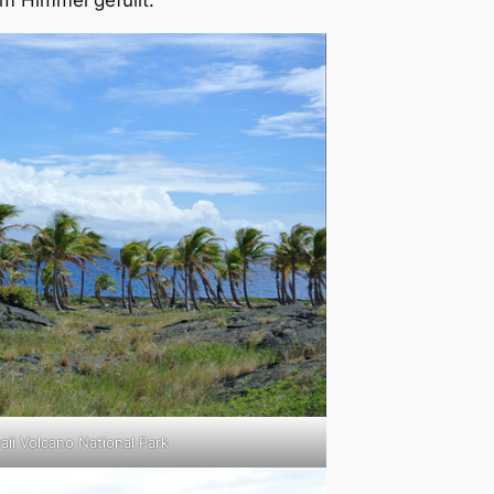
em Himmel gefüllt.
ii Volcano National Park