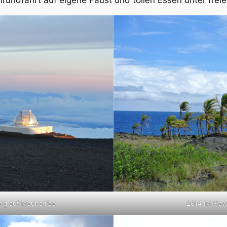
elrundfahrt auf eigene Faust und tollen Essen unter frei
2014 IM Hawa
ng auf Mauna Kee