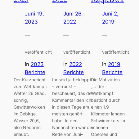
Juni 19,
Juni 26,
Juni 2,
2023
2022
2019
—
—
—
veröffentlicht
veröffentlicht
veröffentlicht
in
2023
in
2022
in
2019
Berichte
Berichte
Berichte
Der Kurzbericht
Ihr seid ja bekloppt
Die Motivation
zum Wettkampf:
– verrückt –
„… der
Wetter 26 Grad,
bescheuert, das der
Wettkampf
sonnig,
Kommentar den ich
besticht durch
Gewitterwolken
in diesen Tage am
einen 1.9
im Gebirge.
meisten gehört
Kilometer langen
Wasser 20,6,
habe. In den
Schwimmkurs im
also Neopren
Nachrichten war die
schönen
erlaubt.
Rede von Juni-
Obersee und