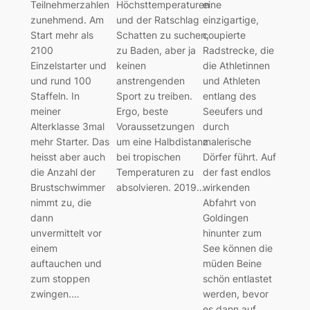
Teilnehmerzahlen
Höchsttemperaturen
eine
zunehmend. Am
und der Ratschlag
einzigartige,
Start mehr als
Schatten zu suchen,
coupierte
2100
zu Baden, aber ja
Radstrecke, die
Einzelstarter und
keinen
die Athletinnen
und rund 100
anstrengenden
und Athleten
Staffeln. In
Sport zu treiben.
entlang des
meiner
Ergo, beste
Seeufers und
Alterklasse 3mal
Voraussetzungen
durch
mehr Starter. Das
um eine Halbdistanz
malerische
heisst aber auch
bei tropischen
Dörfer führt. Auf
die Anzahl der
Temperaturen zu
der fast endlos
Brustschwimmer
absolvieren. 2019…
wirkenden
nimmt zu, die
Abfahrt von
dann
Goldingen
unvermittelt vor
hinunter zum
einem
See können die
auftauchen und
müden Beine
zum stoppen
schön entlastet
zwingen.…
werden, bevor
es dann auf…