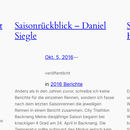
t
Saisonrückblick – Daniel
Siegle
Okt. 5, 2016
—
veröffentlicht
in
2016 Berichte
Anders als in den Jahren zuvor, schreibe ich keine
D
Berichte für die einzelnen Rennen, sondern ich fasse
u
nach dem letzten Saisonrennen die jeweiligen
W
Rennen in einem Bericht zusammen. City Triathlon
S
Backnang Meine diesjährige Saison begann bei
W
es
knackigen 4 Grad am 24. April in Backnang. Die
b
Temperatur sollte aufgrund des Modus jedoch kein
S