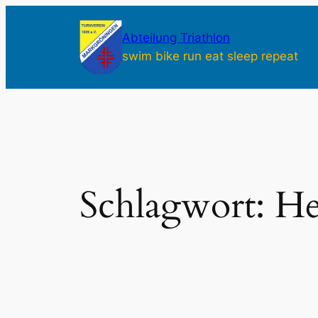
Zum
Inhalt
Abteilung Triathlon
springen
swim bike run eat sleep repeat
Schlagwort:
He