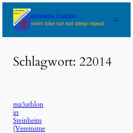
Zum
Inhalt
Abteilung Triathlon
springen
swim bike run eat sleep repeat
Schlagwort:
22014
mz3athlon
in
Steinheim
(Vereinsme