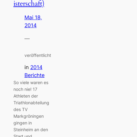
isterschaft)
Mai 18,
2014
—
veröffentlicht
in
2014
Berichte
So viele waren es
noch nie! 17
Athleten der
Triathlonabteilung
des TV
Markgröningen
gingen in
Steinheim an den
Start und