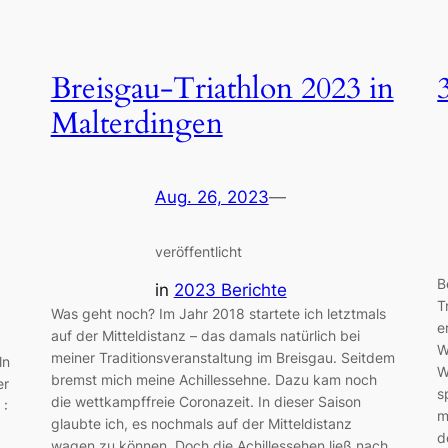
Breisgau-Triathlon 2023 in
Malterdingen
Aug. 26, 2023
—
veröffentlicht
B
in
2023 Berichte
T
Was geht noch? Im Jahr 2018 startete ich letztmals
e
auf der Mitteldistanz – das damals natürlich bei
W
meiner Traditionsveranstaltung im Breisgau. Seitdem
ln
W
bremst mich meine Achillessehne. Dazu kam noch
er
s
die wettkampffreie Coronazeit. In dieser Saison
 :
m
glaubte ich, es nochmals auf der Mitteldistanz
d
wagen zu können. Doch die Achillessehen ließ nach