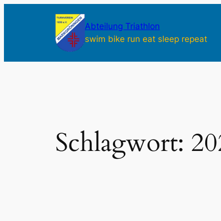
Zum
Inhalt
Abteilung Triathlon
springen
swim bike run eat sleep repeat
Schlagwort:
20