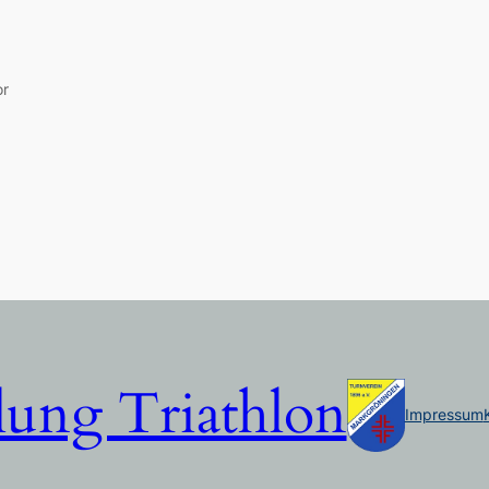
or
lung Triathlon
Impressum