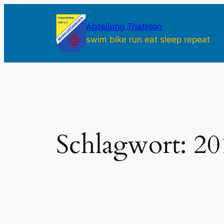
Zum
Inhalt
Abteilung Triathlon
springen
swim bike run eat sleep repeat
Schlagwort:
20