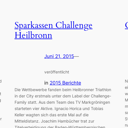
Sparkassen Challenge
Heilbronn
Juni 21, 2015
—
veröffentlicht
d
N
in
2015 Berichte
e
Die Wettbewerbe fanden beim Heilbronner Triathlon
t
w
in der City erstmals unter dem Label der Challenge-
g
M
Family statt. Aus dem Team des TV Markgröningen
m
starteten vier Aktive. Ignacio Horica und Tobias
s
Keller wagten sich das erste Mal auf die
r
S
Mitteldistanz. Joachim Hambücher trat zur
n
Titelverteidigung der Baden-Württembergischen