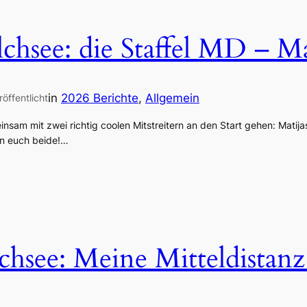
chsee: die Staffel MD – M
in
2026 Berichte
, 
Allgemein
röffentlicht
nsam mit zwei richtig coolen Mitstreitern an den Start gehen: Matij
an euch beide!…
hsee: Meine Mitteldistanz