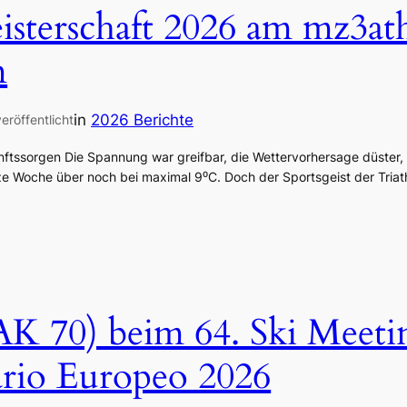
sterschaft 2026 am mz3at
m
in
2026 Berichte
veröffentlicht
ftssorgen Die Spannung war greifbar, die Wettervorhersage düster, 
 Woche über noch bei maximal 9⁰C. Doch der Sportsgeist der Triat
AK 70) beim 64. Ski Meeti
ario Europeo 2026