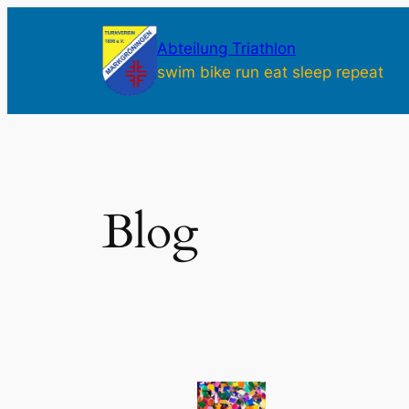
Zum
Inhalt
Abteilung Triathlon
springen
swim bike run eat sleep repeat
Blog