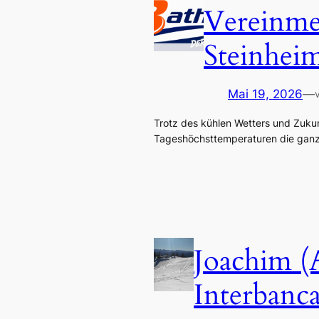
Vereinmei
Steinhei
Mai 19, 2026
—
Trotz des kühlen Wetters und Zukun
Tageshöchsttemperaturen die ganze
Joachim (
Interbanc