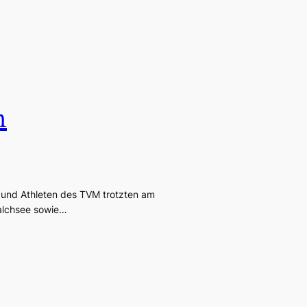
n
n und Athleten des TVM trotzten am
alchsee sowie…