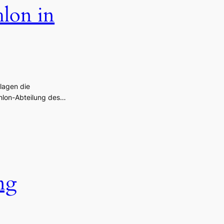
hlon in
lagen die
hlon-Abteilung des…
ng